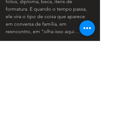
fotos, diploma, beca, itens de 
formatura. E quando o tempo passa, 
ele vira o tipo de coisa que aparece 
em conversa de família, em 
reencontro, em “olha isso aqui…”.
QUER CRIAR UM CONVITE DE 
FORMATURA ÚNICO PARA A 
SUA TURMA?
Se a sua turma quer um convite que 
seja mais do que papel — que seja 
memória, homenagem e presença — a 
gente cria isso com identidade e 
acabamento de alto nível.
Fale com a gente pelo site ou 
Instagram e peça seu 