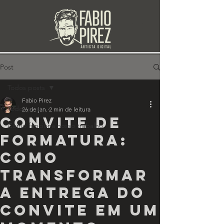
Post
Todos posts
Fabio Pirez
Todos posts
26 de jan.
2 min de leitura
CONVITE DE
Como funciona nosso trabalho
FORMATURA:
COMO
TRANSFORMAR
A ENTREGA DO
CONVITE EM UM