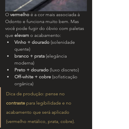
O 
vermelho
 é a cor mais associada à 
Odonto e funciona muito bem. Mas 
você pode fugir do óbvio com paletas 
que 
elevam
 o acabamento:
Vinho + dourado
 (solenidade 
quente)
branco + prata
 (elegância 
moderna)
Preto + dourado
 (luxo discreto)
Off-white + cobre
 (sofisticação 
orgânica)
Dica de produção: pense no 
contraste
 para legibilidade e no 
acabamento que será aplicado 
(vermelho metálico, prata, cobre).