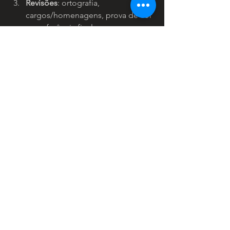
Revisões
: ortografia, 
cargos/homenagens, prova de cor 
e conferência final.
Produção
: impressão, 
acabamentos e check de 
qualidade.
Entrega
: organização e checklist 
de distribuição.
QUER UM CONVITE DE 
FORMATURA DE 
ODONTOLOGIA?
Vamos criar o seu, alinhado ao 
Brasão 
de Odontologia
, com paleta, 
tipografia e acabamentos premium. 
Clique em “Pedir Orçamento”
 e 
começamos o briefing hoje.