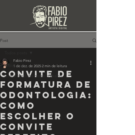
Post
Todos posts
Fabio Pirez
Todos posts
1 de dez. de 2025
2 min de leitura
Convite de
Como funciona nosso trabalho
formatura de
Odontologia:
como
escolher o
convite