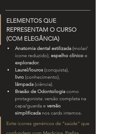
ELEMENTOS QUE 
REPRESENTAM O CURSO 
(COM ELEGÂNCIA)
Anatomia dental estilizada
 (molar/
ícone reduzido), 
espelho clínico
 e 
explorador
.
Laurel/louros
 (conquista), 
livro
 (conhecimento), 
lâmpada
 (ciência).
Brasão de Odontologia
 como 
protagonista: versão completa na 
capa/guarda e 
versão 
simplificada
 nos cards internos.
Evite ícones genéricos de “saúde” que 
confundem com Medicina. Prefira 