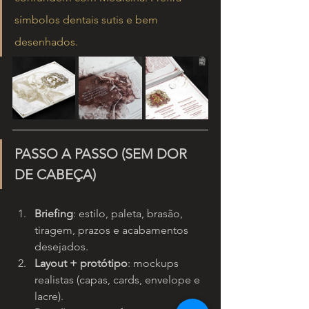
símbolos dentais sutis e bem 
desenhados.
PASSO A PASSO (SEM DOR 
DE CABEÇA)
Briefing
: estilo, paleta, brasão, 
tiragem, prazos e acabamentos 
desejados.
Layout + protótipo
: mockups 
realistas (capas, cards, envelope e 
lacre).