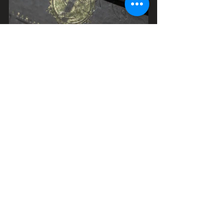
PRONTOS PARA UM 
CONVITE DE FORMATURA DE 
MEDICINA QUE EMOCIONA?
Peça seu orçamento. Entregamos 
conceito, Brasão de 
Medicina integrado e arquivos prontos 
de gráfica com acabamentos premium. 
Vamos começar o briefing hoje?