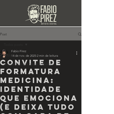
Post
Todos posts
Fabio Pirez
Todos posts
14 de nov. de 2025
2 min de leitura
Convite de
Como funciona nosso trabalho
formatura
Medicina:
identidade
que emociona
(e deixa tudo