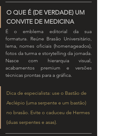
O QUE É (DE VERDADE) UM 
CONVITE DE MEDICINA
É o emblema editorial da sua 
formatura. Reúne Brasão Universitário, 
lema, nomes oficiais (homenageados), 
fotos da turma e storytelling da jornada. 
Nasce com hierarquia visual, 
acabamentos premium e versões 
técnicas prontas para a gráfica.
Dica de especialista: use o Bastão de 
Asclépio (uma serpente e um bastão) 
no brasão. Evite o caduceu de Hermes 
(duas serpentes e asas).