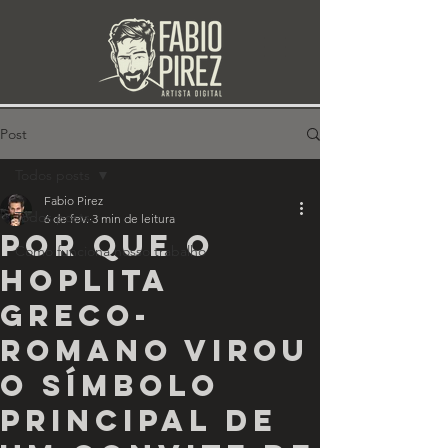
Post
Todos posts
Fabio Pirez
Todos posts
6 de fev.
3 min de leitura
por que o
Como funciona nosso trabalho
hoplita
greco-
romano virou
o símbolo
principal de