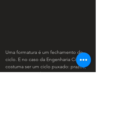
Uma formatura é um fechamento de 
ciclo. E no caso da Engenharia Civil, 
costuma ser um ciclo puxado: prazos, 
projetos, noites longas, pressão, 
entrega atrás de entrega.
Então faz sentido o convite assumir 
uma linguagem visual mais forte e 
simbólica, porque ele vira quase um 
“troféu” em forma de papel.
A figura do hoplita comunica algo que 