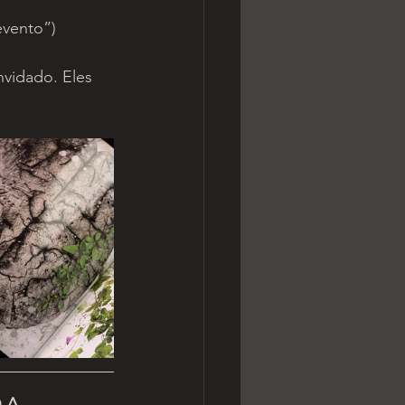
evento”)
nvidado. Eles 
 A 