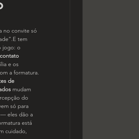
o
 no convite só 
ade”.E tem 
 jogo: o 
 contato 
lia e os 
com a formatura.
tes de 
zados
 mudam 
rcepção do 
vem só para 
 — eles dão a 
rmatura está 
m cuidado, 