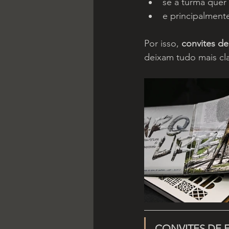
se a turma quer
e principalment
Por isso, 
convites de
deixam tudo mais cla
CONVITES DE