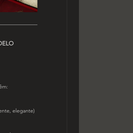
DELO 
têm:
nte, elegante)