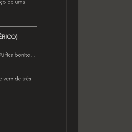
eço de uma 
ÉRICO)
í fica bonito… 
te vem de três 
)