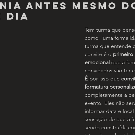
nia antes mesmo d
 dia
Tem turma que pensa
como “uma formalid
turma que entende o
convite é o 
primeiro
emocional
 que a famí
convidados vão ter 
É por isso que 
convi
formatura personali
completamente a pe
evento. Eles não ser
informar data e local
sensação de que a fo
sendo construída co