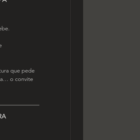
ebe.
e 
tura que pede 
ta… o convite 
RA 