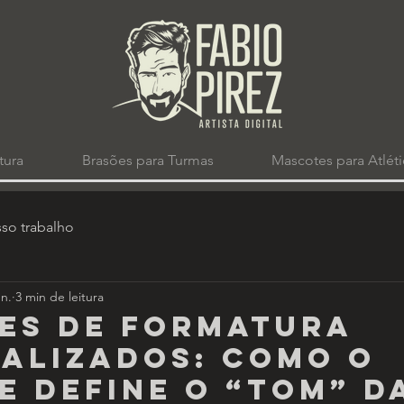
tura
Brasões para Turmas
Mascotes para Atléti
so trabalho
un.
3 min de leitura
es de formatura
alizados: como o
e define o “tom” d