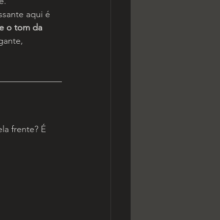
e.
ssante aqui é 
ne o tom da 
gante, 
a frente? É 