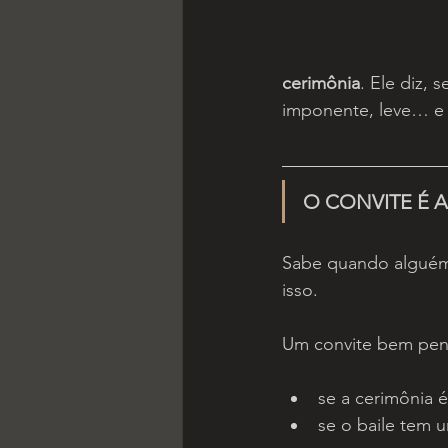
cerimônia
. Ele diz, 
imponente, leve… e 
O CONVITE É 
Sabe quando alguém 
isso.
Um convite bem pen
se a cerimônia 
se o baile tem 