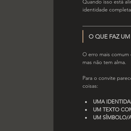
Quando isso está al
identidade completa 
O QUE FAZ UM 
O erro mais comum é
mas não tem alma.
Para o convite parece
coisas:
UMA IDENTIDA
UM TEXTO CO
UM SÍMBOLO/A