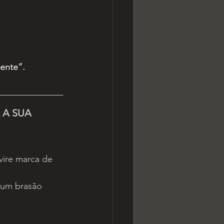
gente”.
 A SUA 
ire marca de 
 um brasão 