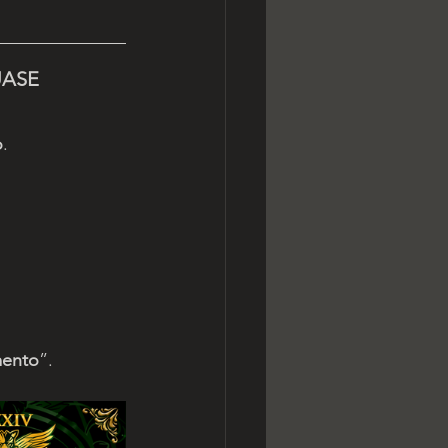
ASE 
o
.
mento
”.