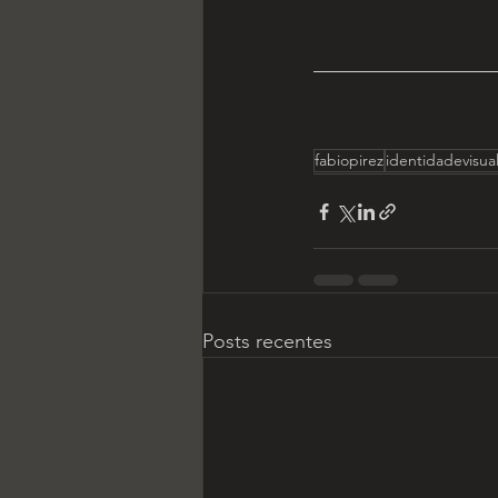
fabiopirez
identidadevisua
Posts recentes