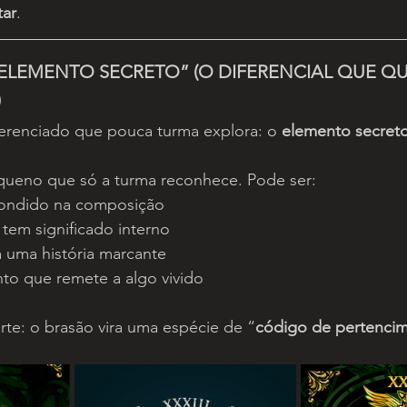
tar
.
ELEMENTO SECRETO” (O DIFERENCIAL QUE QU
)
ferenciado que pouca turma explora: o 
elemento secret
queno que só a turma reconhece. Pode ser:
ondido na composição
em significado interno
a uma história marcante
o que remete a algo vivido
orte: o brasão vira uma espécie de “
código de pertenci