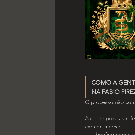
COMO A GENTE
NA FABIO PIRE
O processo não com
A gente puxa as refe
cara de marca:
briefing com a co