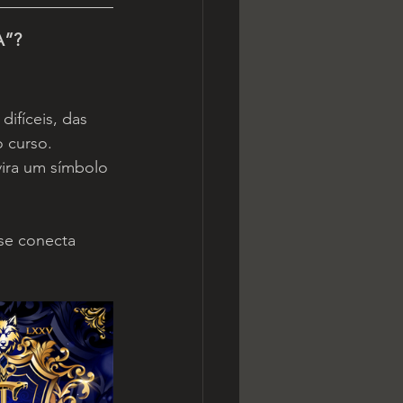
A”?
difíceis, das 
o curso.
ira um símbolo 
se conecta 