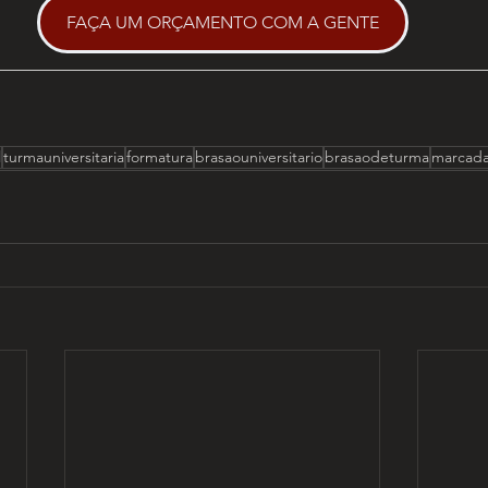
FAÇA UM ORÇAMENTO COM A GENTE
l
turmauniversitaria
formatura
brasaouniversitario
brasaodeturma
marcad