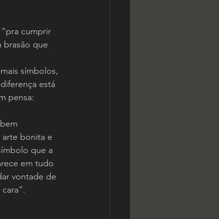
“pra cumprir 
m brasão que 
 mais símbolos, 
diferença está 
m pensa: 
 bem 
 arte bonita e 
 símbolo que a 
arece em tudo 
dar vontade de 
 cara”.