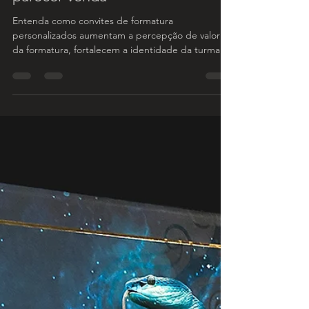
vira “percepção de valor” e
ajuda a turma a arrecadar sem
parecer venda
Entenda como convites de formatura
personalizados aumentam a percepção de valor
da formatura, fortalecem a identidade da turma e
ajudam na arrecadação com mais facilidade.