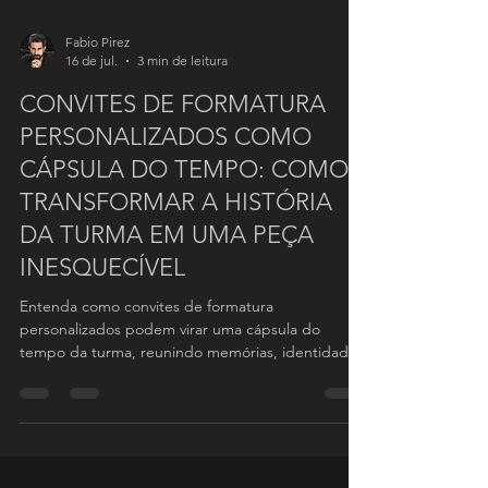
Fabio Pirez
16 de jul.
3 min de leitura
CONVITES DE FORMATURA
PERSONALIZADOS COMO
CÁPSULA DO TEMPO: COMO
TRANSFORMAR A HISTÓRIA
DA TURMA EM UMA PEÇA
INESQUECÍVEL
Entenda como convites de formatura
personalizados podem virar uma cápsula do
tempo da turma, reunindo memórias, identidade
e acabamento especial.